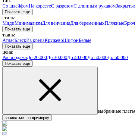
тип:
Со шлейфом
На корсете
С разрезом
С длинным рукавом
Закрыты
Показать еще
стиль:
Миди
Минимализм
Для венчания
Для беременных
Пляжные
Брюч
Показать еще
ткань:
Атлас
Блеск
Из крепа
Кружево
Шифон
Белые
Показать еще
цена:
Распродажа
До 20.000
До 30.000
До 40.000
До 50.000
До 60.000
Показать еще
выбранные плать
записаться на примерку