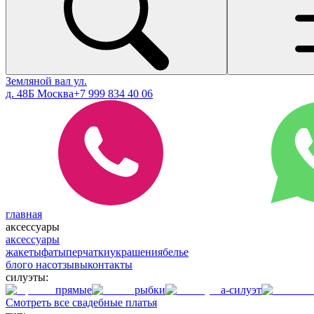
Земляной вал ул.
д. 48Б Москва
+7 999 834 40 06
главная
аксессуары
аксессуары
жакеты
фаты
перчатки
украшения
белье
блог
о нас
отзывы
контакты
силуэты:
прямые
рыбки
а-силуэт
Смотреть все свадебные платья