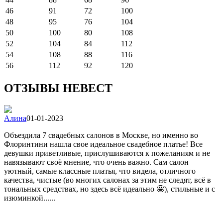
46
91
72
100
48
95
76
104
50
100
80
108
52
104
84
112
54
108
88
116
56
112
92
120
ОТЗЫВЫ НЕВЕСТ
Алина
01-01-2023
Объездила 7 свадебных салонов в Москве, но именно во
Флоринтини нашла свое идеальное свадебное платье! Все
девушки приветливые, прислушиваются к пожеланиям и не
навязывают своё мнение, что очень важно. Сам салон
уютный, самые классные платья, что видела, отличного
качества, чистые (во многих салонах за этим не следят, всё в
тональных средствах, но здесь всё идеально 🤩), стильные и с
изюминкой......