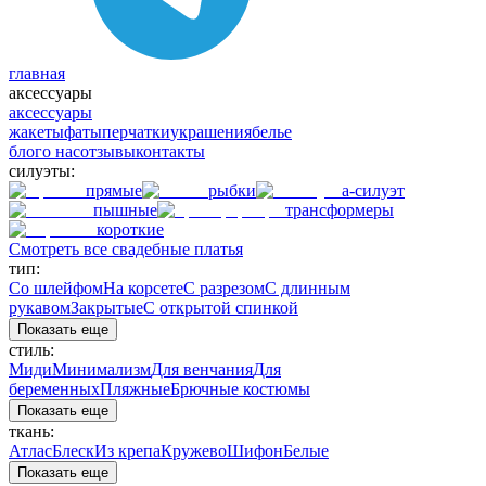
главная
аксессуары
аксессуары
жакеты
фаты
перчатки
украшения
белье
блог
о нас
отзывы
контакты
силуэты:
прямые
рыбки
а-силуэт
пышные
трансформеры
короткие
Смотреть все свадебные платья
тип:
Со шлейфом
На корсете
С разрезом
С длинным
рукавом
Закрытые
С открытой спинкой
Показать еще
стиль:
Миди
Минимализм
Для венчания
Для
беременных
Пляжные
Брючные костюмы
Показать еще
ткань:
Атлас
Блеск
Из крепа
Кружево
Шифон
Белые
Показать еще