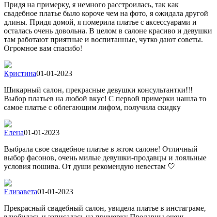
Придя на примерку, я немного расстроилась, так как
свадебное платье было короче чем на фото, я ожидала другой
длины. Придя домой, я померила платье с аксессуарами и
осталась очень довольна. В целом в салоне красиво и девушки
там работают приятные и воспитанные, чутко дают советы.
Огромное вам спасибо!
Кристина
01-01-2023
Шикарный салон, прекрасные девушки консультантки!!!
Выбор платьев на любой вкус! С первой примерки нашла то
самое платье с облегающим лифом, получила скидку
Елена
01-01-2023
Выбрала свое свадебное платье в жтом салоне! Отличный
выбор фасонов, очень милые девушки-продавцы и лояльные
условия пошива. От души рекомендую невестам 🤍
Елизавета
01-01-2023
Прекрасный свадебный салон, увидела платье в инстаграме,
влюбилась и записалась на примерку Продавцы очень