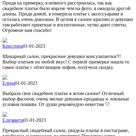
Придя на примерку, я немного расстроилась, так как
свадебное платье было короче чем на фото, я ожидала другой
длины. Придя домой, я померила платье с аксессуарами и
осталась очень довольна. В целом в салоне красиво и девушки
там работают приятные и воспитанные, чутко дают советы.
Огромное вам спасибо!
Кристина
01-01-2023
Шикарный салон, прекрасные девушки консультантки!!!
Выбор платьев на любой вкус! С первой примерки нашла то
самое платье с облегающим лифом, получила скидку
Елена
01-01-2023
Выбрала свое свадебное платье в жтом салоне! Отличный
выбор фасонов, очень милые девушки-продавцы и лояльные
условия пошива. От души рекомендую невестам 🤍
Елизавета
01-01-2023
Прекрасный свадебный салон, увидела платье в инстаграме,
влюбилась и записалась на примерку Продавцы очень