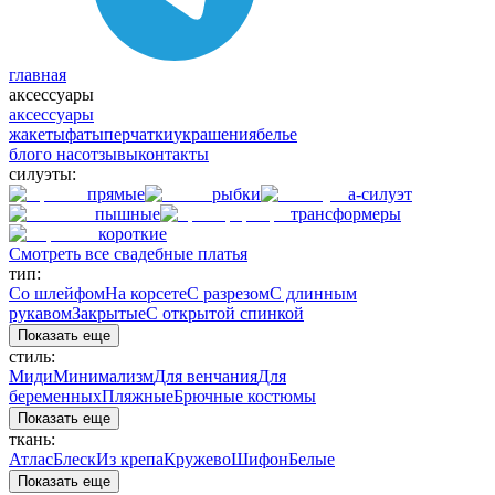
главная
аксессуары
аксессуары
жакеты
фаты
перчатки
украшения
белье
блог
о нас
отзывы
контакты
силуэты:
прямые
рыбки
а-силуэт
пышные
трансформеры
короткие
Смотреть все свадебные платья
тип:
Со шлейфом
На корсете
С разрезом
С длинным
рукавом
Закрытые
С открытой спинкой
Показать еще
стиль:
Миди
Минимализм
Для венчания
Для
беременных
Пляжные
Брючные костюмы
Показать еще
ткань:
Атлас
Блеск
Из крепа
Кружево
Шифон
Белые
Показать еще