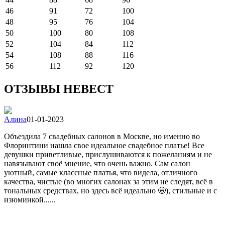
46
91
72
100
48
95
76
104
50
100
80
108
52
104
84
112
54
108
88
116
56
112
92
120
ОТЗЫВЫ НЕВЕСТ
Алина
01-01-2023
Объездила 7 свадебных салонов в Москве, но именно во
Флоринтини нашла свое идеальное свадебное платье! Все
девушки приветливые, прислушиваются к пожеланиям и не
навязывают своё мнение, что очень важно. Сам салон
уютный, самые классные платья, что видела, отличного
качества, чистые (во многих салонах за этим не следят, всё в
тональных средствах, но здесь всё идеально 🤩), стильные и с
изюминкой......