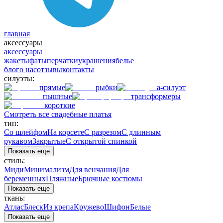
главная
аксессуары
аксессуары
жакеты
фаты
перчатки
украшения
белье
блог
о нас
отзывы
контакты
силуэты:
прямые
рыбки
а-силуэт
пышные
трансформеры
короткие
Смотреть все свадебные платья
тип:
Со шлейфом
На корсете
С разрезом
С длинным
рукавом
Закрытые
С открытой спинкой
Показать еще
стиль:
Миди
Минимализм
Для венчания
Для
беременных
Пляжные
Брючные костюмы
Показать еще
ткань:
Атлас
Блеск
Из крепа
Кружево
Шифон
Белые
Показать еще