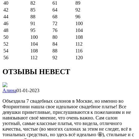
40
82
61
89
42
85
64
92
44
88
68
96
46
91
72
100
48
95
76
104
50
100
80
108
52
104
84
112
54
108
88
116
56
112
92
120
ОТЗЫВЫ НЕВЕСТ
Алина
01-01-2023
Объездила 7 свадебных салонов в Москве, но именно во
Флоринтини нашла свое идеальное свадебное платье! Все
девушки приветливые, прислушиваются к пожеланиям и не
навязывают своё мнение, что очень важно. Сам салон
уютный, самые классные платья, что видела, отличного
качества, чистые (во многих салонах за этим не следят, всё в
тональных средствах, но здесь всё идеально 🤩), стильные и с