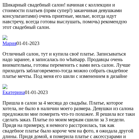
Шикарный свадебный салон! начиная с коллекции и
стоимости платьев (прям супер!) заканчивая девушками
консультантами) очень приятные, милые, всегда идут
навстречу, всегда готовы выслушать, помочь) рекомендую
этот свадебный салон.
Мария
01-01-2023
Отличный салон, тут и купила своё платье. Записываться
надо заранее, я записалась по whatsapp. Продавцы очень
внимательны, готовы переменить с вами весь салон. Лучше
приходить заблаговремено-тогда можно собрать свадебное
платье мечты. Под меня его шили с изменением в дизайне
Екатерина
01-01-2023
Пришла в салон за 4 месяца до свадьбы. Платье, которое
хотела, не было в наличии моего размера. Девушки из салона
предложили мне померить что-то похожее. Я решила все таки
сделать заказ. Платье по моим меркам сшили за 3 недели.
Придя на примерку, я немного расстроилась, так как
свадебное платье было короче чем на фото, я ожидала другой
длины. Придя домой, я померила платье с аксессуарами и