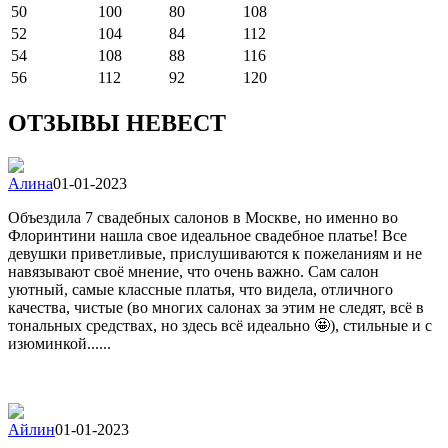
50
100
80
108
52
104
84
112
54
108
88
116
56
112
92
120
ОТЗЫВЫ НЕВЕСТ
Алина
01-01-2023
Объездила 7 свадебных салонов в Москве, но именно во
Флоринтини нашла свое идеальное свадебное платье! Все
девушки приветливые, прислушиваются к пожеланиям и не
навязывают своё мнение, что очень важно. Сам салон
уютный, самые классные платья, что видела, отличного
качества, чистые (во многих салонах за этим не следят, всё в
тональных средствах, но здесь всё идеально 🤩), стильные и с
изюминкой......
Айлин
01-01-2023