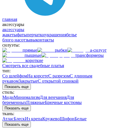
главная
аксессуары
аксессуары
жакеты
фаты
перчатки
украшения
белье
блог
о нас
отзывы
контакты
силуэты:
прямые
рыбки
а-силуэт
пышные
трансформеры
короткие
Смотреть все свадебные платья
тип:
Со шлейфом
На корсете
С разрезом
С длинным
рукавом
Закрытые
С открытой спинкой
Показать еще
стиль:
Миди
Минимализм
Для венчания
Для
беременных
Пляжные
Брючные костюмы
Показать еще
ткань:
Атлас
Блеск
Из крепа
Кружево
Шифон
Белые
Показать еще