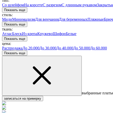
тип:
Со шлейфом
На корсете
С разрезом
С длинным рукавом
Закрыты
Показать еще
стиль:
Миди
Минимализм
Для венчания
Для беременных
Пляжные
Брюч
Показать еще
ткань:
Атлас
Блеск
Из крепа
Кружево
Шифон
Белые
Показать еще
цена:
Распродажа
До 20.000
До 30.000
До 40.000
До 50.000
До 60.000
Показать еще
выбранные плать
записаться на примерку