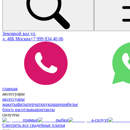
Земляной вал ул.
д. 48Б Москва
+7 999 834 40 06
главная
аксессуары
аксессуары
жакеты
фаты
перчатки
украшения
белье
блог
о нас
отзывы
контакты
силуэты:
прямые
рыбки
а-силуэт
Смотреть все свадебные платья