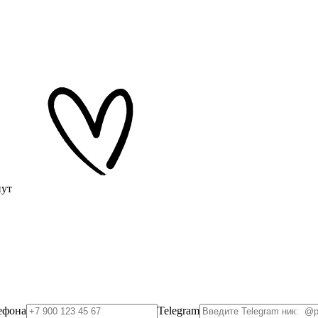
нут
ефона
Telegram