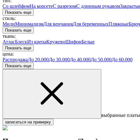
тип:
Со шлейфом
На корсете
С разрезом
С длинным рукавом
Закрыты
Показать еще
стиль:
Миди
Минимализм
Для венчания
Для беременных
Пляжные
Брюч
Показать еще
ткань:
Атлас
Блеск
Из крепа
Кружево
Шифон
Белые
Показать еще
цена:
Распродажа
До 20.000
До 30.000
До 40.000
До 50.000
До 60.000
Показать еще
выбранные плать
записаться на примерку