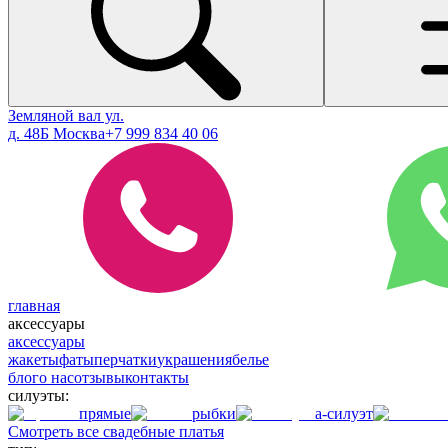
Земляной вал ул.
д. 48Б Москва
+7 999 834 40 06
главная
аксессуары
аксессуары
жакеты
фаты
перчатки
украшения
белье
блог
о нас
отзывы
контакты
силуэты:
прямые
рыбки
а-силуэт
Смотреть все свадебные платья