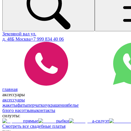
Земляной вал ул.
д. 48Б Москва
+7 999 834 40 06
главная
аксессуары
аксессуары
жакеты
фаты
перчатки
украшения
белье
блог
о нас
отзывы
контакты
силуэты:
прямые
рыбки
а-силуэт
Смотреть все свадебные платья