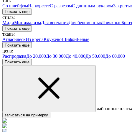
тип:
Со шлейфом
На корсете
С разрезом
С длинным рукавом
Закрыты
Показать еще
стиль:
Миди
Минимализм
Для венчания
Для беременных
Пляжные
Брюч
Показать еще
ткань:
Атлас
Блеск
Из крепа
Кружево
Шифон
Белые
Показать еще
цена:
Распродажа
До 20.000
До 30.000
До 40.000
До 50.000
До 60.000
Показать еще
выбранные плать
записаться на примерку