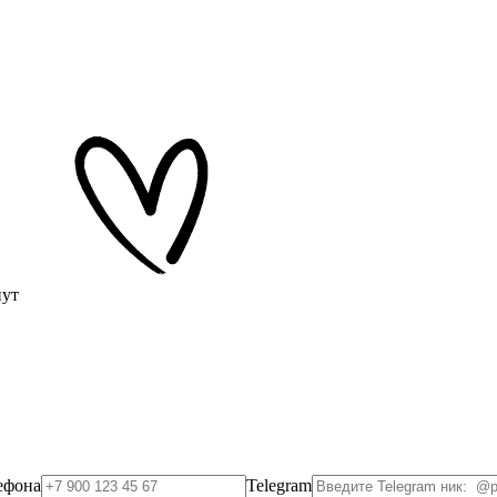
нут
ефона
Telegram