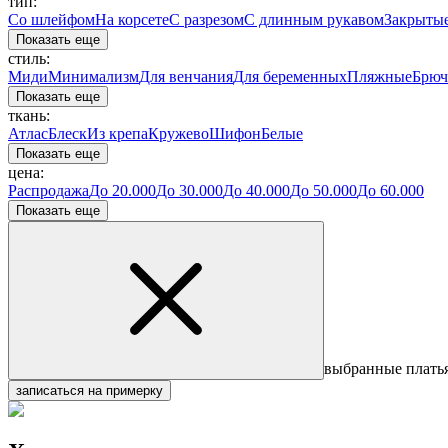
тип:
Со шлейфом
На корсете
С разрезом
С длинным рукавом
Закрыты
Показать еще
стиль:
Миди
Минимализм
Для венчания
Для беременных
Пляжные
Брюч
Показать еще
ткань:
Атлас
Блеск
Из крепа
Кружево
Шифон
Белые
Показать еще
цена:
Распродажа
До 20.000
До 30.000
До 40.000
До 50.000
До 60.000
Показать еще
выбранные плать
записаться на примерку