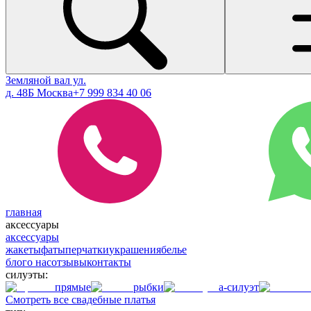
Земляной вал ул.
д. 48Б Москва
+7 999 834 40 06
главная
аксессуары
аксессуары
жакеты
фаты
перчатки
украшения
белье
блог
о нас
отзывы
контакты
силуэты:
прямые
рыбки
а-силуэт
Смотреть все свадебные платья