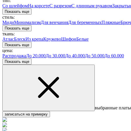
тип:
Со шлейфом
На корсете
С разрезом
С длинным рукавом
Закрыты
Показать еще
стиль:
Миди
Минимализм
Для венчания
Для беременных
Пляжные
Брюч
Показать еще
ткань:
Атлас
Блеск
Из крепа
Кружево
Шифон
Белые
Показать еще
цена:
Распродажа
До 20.000
До 30.000
До 40.000
До 50.000
До 60.000
Показать еще
выбранные плать
записаться на примерку