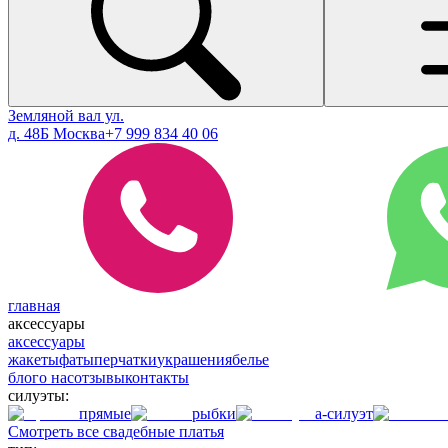
Земляной вал ул.
д. 48Б Москва
+7 999 834 40 06
главная
аксессуары
аксессуары
жакеты
фаты
перчатки
украшения
белье
блог
о нас
отзывы
контакты
силуэты:
прямые
рыбки
а-силуэт
Смотреть все свадебные платья