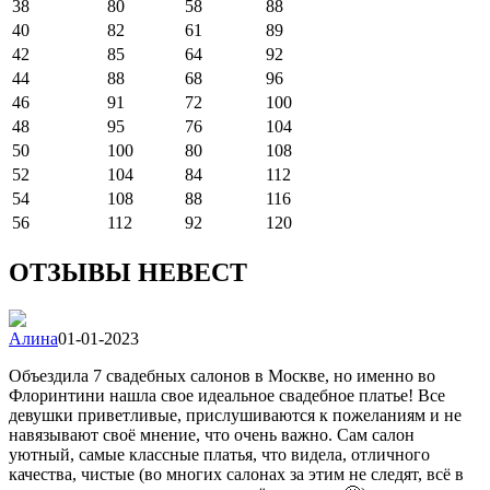
38
80
58
88
40
82
61
89
42
85
64
92
44
88
68
96
46
91
72
100
48
95
76
104
50
100
80
108
52
104
84
112
54
108
88
116
56
112
92
120
ОТЗЫВЫ НЕВЕСТ
Алина
01-01-2023
Объездила 7 свадебных салонов в Москве, но именно во
Флоринтини нашла свое идеальное свадебное платье! Все
девушки приветливые, прислушиваются к пожеланиям и не
навязывают своё мнение, что очень важно. Сам салон
уютный, самые классные платья, что видела, отличного
качества, чистые (во многих салонах за этим не следят, всё в