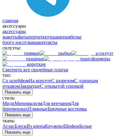
главная
аксессуары
аксессуары
жакеты
фаты
перчатки
украшения
белье
блог
о нас
отзывы
контакты
силуэты:
прямые
рыбки
а-силуэт
пышные
трансформеры
короткие
Смотреть все свадебные платья
тип:
Со шлейфом
На корсете
С разрезом
С длинным
рукавом
Закрытые
С открытой спинкой
Показать еще
стиль:
Миди
Минимализм
Для венчания
Для
беременных
Пляжные
Брючные костюмы
Показать еще
ткань:
Атлас
Блеск
Из крепа
Кружево
Шифон
Белые
Показать еще