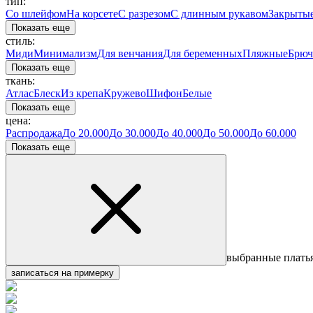
тип:
Со шлейфом
На корсете
С разрезом
С длинным рукавом
Закрыты
Показать еще
стиль:
Миди
Минимализм
Для венчания
Для беременных
Пляжные
Брюч
Показать еще
ткань:
Атлас
Блеск
Из крепа
Кружево
Шифон
Белые
Показать еще
цена:
Распродажа
До 20.000
До 30.000
До 40.000
До 50.000
До 60.000
Показать еще
выбранные плать
записаться на примерку