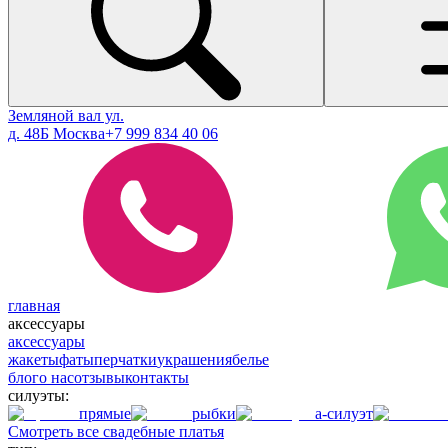
Земляной вал ул.
д. 48Б Москва
+7 999 834 40 06
главная
аксессуары
аксессуары
жакеты
фаты
перчатки
украшения
белье
блог
о нас
отзывы
контакты
силуэты:
прямые
рыбки
а-силуэт
Смотреть все свадебные платья