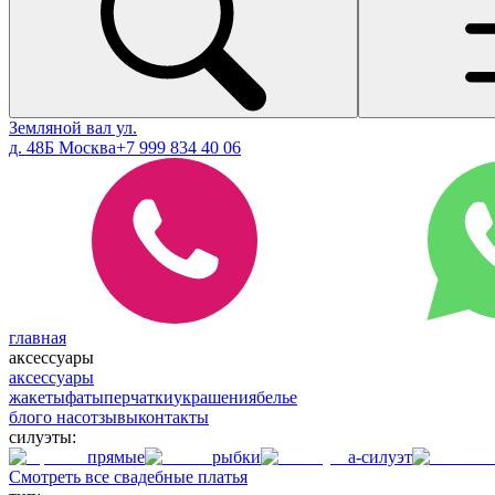
Земляной вал ул.
д. 48Б Москва
+7 999 834 40 06
главная
аксессуары
аксессуары
жакеты
фаты
перчатки
украшения
белье
блог
о нас
отзывы
контакты
силуэты:
прямые
рыбки
а-силуэт
Смотреть все свадебные платья