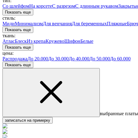
тип:
Со шлейфом
На корсете
С разрезом
С длинным рукавом
Закрыты
Показать еще
стиль:
Миди
Минимализм
Для венчания
Для беременных
Пляжные
Брюч
Показать еще
ткань:
Атлас
Блеск
Из крепа
Кружево
Шифон
Белые
Показать еще
цена:
Распродажа
До 20.000
До 30.000
До 40.000
До 50.000
До 60.000
Показать еще
выбранные плать
записаться на примерку