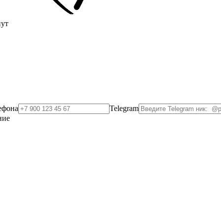
нут
ефона
Telegram
ние