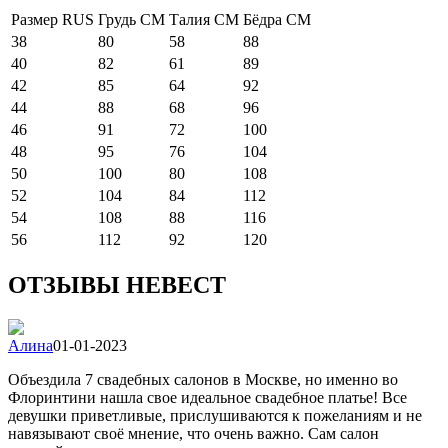
Размер RUS
Грудь СМ
Талия СМ
Бёдра СМ
38
80
58
88
40
82
61
89
42
85
64
92
44
88
68
96
46
91
72
100
48
95
76
104
50
100
80
108
52
104
84
112
54
108
88
116
56
112
92
120
ОТЗЫВЫ НЕВЕСТ
Алина
01-01-2023
Объездила 7 свадебных салонов в Москве, но именно во
Флоринтини нашла свое идеальное свадебное платье! Все
девушки приветливые, прислушиваются к пожеланиям и не
навязывают своё мнение, что очень важно. Сам салон