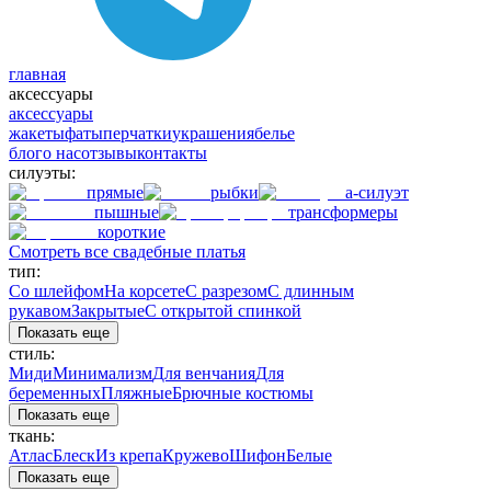
главная
аксессуары
аксессуары
жакеты
фаты
перчатки
украшения
белье
блог
о нас
отзывы
контакты
силуэты:
прямые
рыбки
а-силуэт
пышные
трансформеры
короткие
Смотреть все свадебные платья
тип:
Со шлейфом
На корсете
С разрезом
С длинным
рукавом
Закрытые
С открытой спинкой
Показать еще
стиль:
Миди
Минимализм
Для венчания
Для
беременных
Пляжные
Брючные костюмы
Показать еще
ткань:
Атлас
Блеск
Из крепа
Кружево
Шифон
Белые
Показать еще