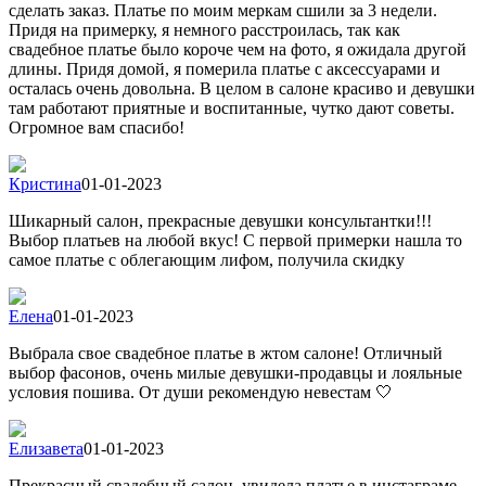
сделать заказ. Платье по моим меркам сшили за 3 недели.
Придя на примерку, я немного расстроилась, так как
свадебное платье было короче чем на фото, я ожидала другой
длины. Придя домой, я померила платье с аксессуарами и
осталась очень довольна. В целом в салоне красиво и девушки
там работают приятные и воспитанные, чутко дают советы.
Огромное вам спасибо!
Кристина
01-01-2023
Шикарный салон, прекрасные девушки консультантки!!!
Выбор платьев на любой вкус! С первой примерки нашла то
самое платье с облегающим лифом, получила скидку
Елена
01-01-2023
Выбрала свое свадебное платье в жтом салоне! Отличный
выбор фасонов, очень милые девушки-продавцы и лояльные
условия пошива. От души рекомендую невестам 🤍
Елизавета
01-01-2023
Прекрасный свадебный салон, увидела платье в инстаграме,