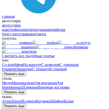
главная
аксессуары
аксессуары
жакеты
фаты
перчатки
украшения
белье
блог
о нас
отзывы
контакты
силуэты:
прямые
рыбки
а-силуэт
пышные
трансформеры
короткие
Смотреть все свадебные платья
тип:
Со шлейфом
На корсете
С разрезом
С длинным
рукавом
Закрытые
С открытой спинкой
Показать еще
стиль:
Миди
Минимализм
Для венчания
Для
беременных
Пляжные
Брючные костюмы
Показать еще
ткань:
Атлас
Блеск
Из крепа
Кружево
Шифон
Белые
Показать еще