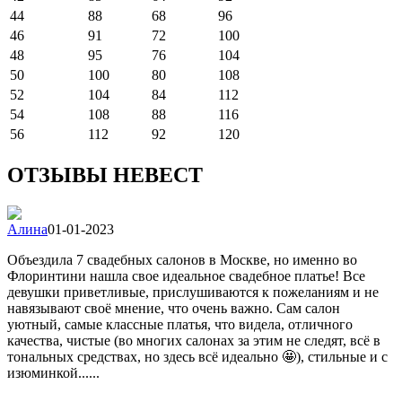
44
88
68
96
46
91
72
100
48
95
76
104
50
100
80
108
52
104
84
112
54
108
88
116
56
112
92
120
ОТЗЫВЫ НЕВЕСТ
Алина
01-01-2023
Объездила 7 свадебных салонов в Москве, но именно во
Флоринтини нашла свое идеальное свадебное платье! Все
девушки приветливые, прислушиваются к пожеланиям и не
навязывают своё мнение, что очень важно. Сам салон
уютный, самые классные платья, что видела, отличного
качества, чистые (во многих салонах за этим не следят, всё в
тональных средствах, но здесь всё идеально 🤩), стильные и с
изюминкой......