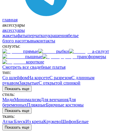
главная
аксессуары
аксессуары
жакеты
фаты
перчатки
украшения
белье
блог
о нас
отзывы
контакты
силуэты:
прямые
рыбки
а-силуэт
пышные
трансформеры
короткие
Смотреть все свадебные платья
тип:
Со шлейфом
На корсете
С разрезом
С длинным
рукавом
Закрытые
С открытой спинкой
Показать еще
стиль:
Миди
Минимализм
Для венчания
Для
беременных
Пляжные
Брючные костюмы
Показать еще
ткань:
Атлас
Блеск
Из крепа
Кружево
Шифон
Белые
Показать еще