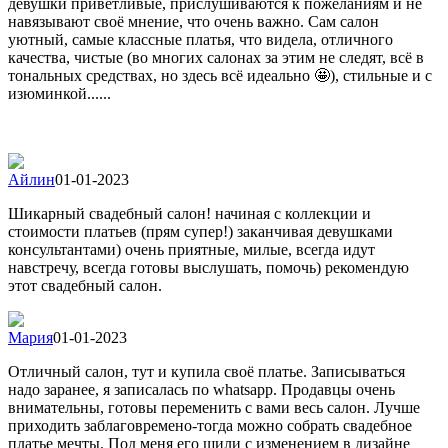
девушки приветливые, прислушиваются к пожеланиям и не
навязывают своё мнение, что очень важно. Сам салон
уютный, самые классные платья, что видела, отличного
качества, чистые (во многих салонах за этим не следят, всё в
тональных средствах, но здесь всё идеально 🤩), стильные и с
изюминкой......
Айлин
01-01-2023
Шикарный свадебный салон! начиная с коллекции и
стоимости платьев (прям супер!) заканчивая девушками
консультантами) очень приятные, милые, всегда идут
навстречу, всегда готовы выслушать, помочь) рекомендую
этот свадебный салон.
Мария
01-01-2023
Отличный салон, тут и купила своё платье. Записываться
надо заранее, я записалась по whatsapp. Продавцы очень
внимательны, готовы переменить с вами весь салон. Лучше
приходить заблаговремено-тогда можно собрать свадебное
платье мечты. Под меня его шили с изменением в дизайне