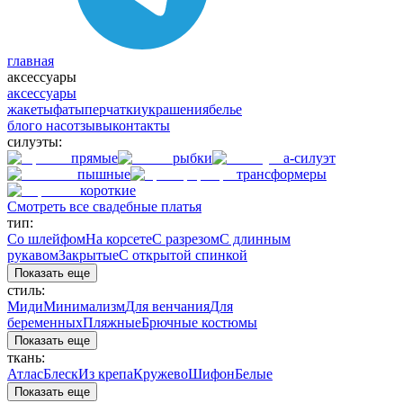
главная
аксессуары
аксессуары
жакеты
фаты
перчатки
украшения
белье
блог
о нас
отзывы
контакты
силуэты:
прямые
рыбки
а-силуэт
пышные
трансформеры
короткие
Смотреть все свадебные платья
тип:
Со шлейфом
На корсете
С разрезом
С длинным
рукавом
Закрытые
С открытой спинкой
Показать еще
стиль:
Миди
Минимализм
Для венчания
Для
беременных
Пляжные
Брючные костюмы
Показать еще
ткань:
Атлас
Блеск
Из крепа
Кружево
Шифон
Белые
Показать еще