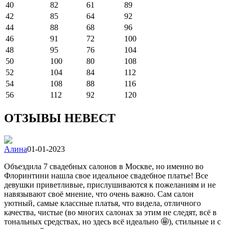
40
82
61
89
42
85
64
92
44
88
68
96
46
91
72
100
48
95
76
104
50
100
80
108
52
104
84
112
54
108
88
116
56
112
92
120
ОТЗЫВЫ НЕВЕСТ
Алина
01-01-2023
Объездила 7 свадебных салонов в Москве, но именно во
Флоринтини нашла свое идеальное свадебное платье! Все
девушки приветливые, прислушиваются к пожеланиям и не
навязывают своё мнение, что очень важно. Сам салон
уютный, самые классные платья, что видела, отличного
качества, чистые (во многих салонах за этим не следят, всё в
тональных средствах, но здесь всё идеально 🤩), стильные и с