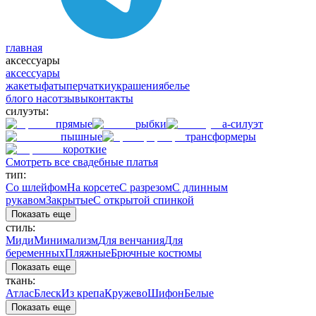
главная
аксессуары
аксессуары
жакеты
фаты
перчатки
украшения
белье
блог
о нас
отзывы
контакты
силуэты:
прямые
рыбки
а-силуэт
пышные
трансформеры
короткие
Смотреть все свадебные платья
тип:
Со шлейфом
На корсете
С разрезом
С длинным
рукавом
Закрытые
С открытой спинкой
Показать еще
стиль:
Миди
Минимализм
Для венчания
Для
беременных
Пляжные
Брючные костюмы
Показать еще
ткань:
Атлас
Блеск
Из крепа
Кружево
Шифон
Белые
Показать еще