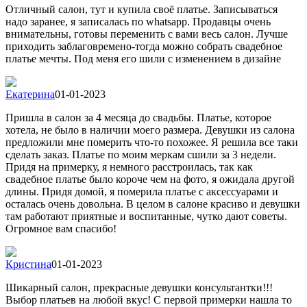
Отличный салон, тут и купила своё платье. Записываться
надо заранее, я записалась по whatsapp. Продавцы очень
внимательны, готовы переменить с вами весь салон. Лучше
приходить заблаговремено-тогда можно собрать свадебное
платье мечты. Под меня его шили с изменением в дизайне
Екатерина
01-01-2023
Пришла в салон за 4 месяца до свадьбы. Платье, которое
хотела, не было в наличии моего размера. Девушки из салона
предложили мне померить что-то похожее. Я решила все таки
сделать заказ. Платье по моим меркам сшили за 3 недели.
Придя на примерку, я немного расстроилась, так как
свадебное платье было короче чем на фото, я ожидала другой
длины. Придя домой, я померила платье с аксессуарами и
осталась очень довольна. В целом в салоне красиво и девушки
там работают приятные и воспитанные, чутко дают советы.
Огромное вам спасибо!
Кристина
01-01-2023
Шикарный салон, прекрасные девушки консультантки!!!
Выбор платьев на любой вкус! С первой примерки нашла то