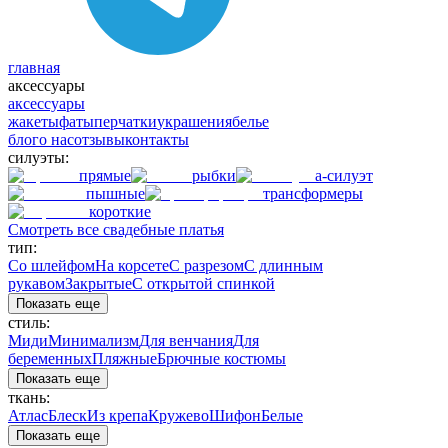
главная
аксессуары
аксессуары
жакеты
фаты
перчатки
украшения
белье
блог
о нас
отзывы
контакты
силуэты:
прямые
рыбки
а-силуэт
пышные
трансформеры
короткие
Смотреть все свадебные платья
тип:
Со шлейфом
На корсете
С разрезом
С длинным
рукавом
Закрытые
С открытой спинкой
Показать еще
стиль:
Миди
Минимализм
Для венчания
Для
беременных
Пляжные
Брючные костюмы
Показать еще
ткань:
Атлас
Блеск
Из крепа
Кружево
Шифон
Белые
Показать еще