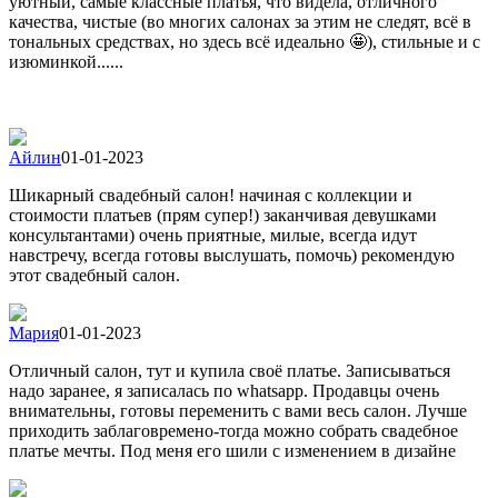
уютный, самые классные платья, что видела, отличного
качества, чистые (во многих салонах за этим не следят, всё в
тональных средствах, но здесь всё идеально 🤩), стильные и с
изюминкой......
Айлин
01-01-2023
Шикарный свадебный салон! начиная с коллекции и
стоимости платьев (прям супер!) заканчивая девушками
консультантами) очень приятные, милые, всегда идут
навстречу, всегда готовы выслушать, помочь) рекомендую
этот свадебный салон.
Мария
01-01-2023
Отличный салон, тут и купила своё платье. Записываться
надо заранее, я записалась по whatsapp. Продавцы очень
внимательны, готовы переменить с вами весь салон. Лучше
приходить заблаговремено-тогда можно собрать свадебное
платье мечты. Под меня его шили с изменением в дизайне