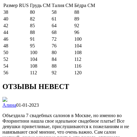
Размер RUS
Грудь СМ
Талия СМ
Бёдра СМ
38
80
58
88
40
82
61
89
42
85
64
92
44
88
68
96
46
91
72
100
48
95
76
104
50
100
80
108
52
104
84
112
54
108
88
116
56
112
92
120
ОТЗЫВЫ НЕВЕСТ
Алина
01-01-2023
Объездила 7 свадебных салонов в Москве, но именно во
Флоринтини нашла свое идеальное свадебное платье! Все
девушки приветливые, прислушиваются к пожеланиям и не
навязывают своё мнение, что очень важно. Сам салон