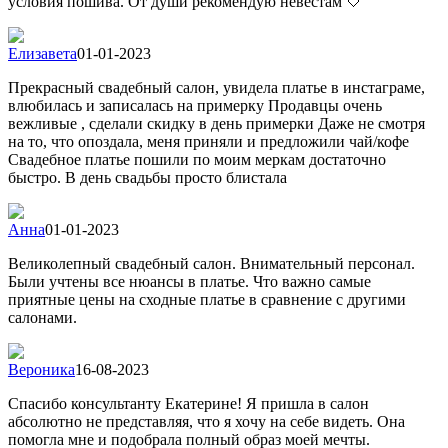
условия пошива. От души рекомендую невестам 🤍
Елизавета
01-01-2023
Прекрасный свадебный салон, увидела платье в инстаграме,
влюбилась и записалась на примерку Продавцы очень
вежливые , сделали скидку в день примерки Даже не смотря
на то, что опоздала, меня приняли и предложили чай/кофе
Свадебное платье пошили по моим меркам достаточно
быстро. В день свадьбы просто блистала
Анна
01-01-2023
Великолепный свадебный салон. Внимательный персонал.
Были учтены все нюансы в платье. Что важно самые
приятные цены на сходные платье в сравнение с другими
салонами.
Вероника
16-08-2023
Спасибо консультанту Екатерине! Я пришла в салон
абсолютно не представляя, что я хочу на себе видеть. Она
помогла мне и подобрала полный образ моей мечты.