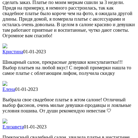
сделать заказ. Платье по моим меркам сшили за 3 недели.
Придя на примерку, я немного расстроилась, так как
свадебное платье было короче чем на фото, я ожидала другой
длины. Придя домой, я померила платье с аксессуарами и
осталась очень довольна. В целом в салоне красиво и девушки
там работают приятные и воспитанные, чутко дают советы.
Огромное вам спасибо!
Кристина
01-01-2023
Шикарный салон, прекрасные девушки консультантки!!!
Выбор платьев на любой вкус! С первой примерки нашла то
самое платье с облегающим лифом, получила скидку
Елена
01-01-2023
Выбрала свое свадебное платье в жтом салоне! Отличный
выбор фасонов, очень милые девушки-продавцы и лояльные
условия пошива. От души рекомендую невестам 🤍
Елизавета
01-01-2023
Прекрасный свадебный салон, увидела платье в инстаграме,