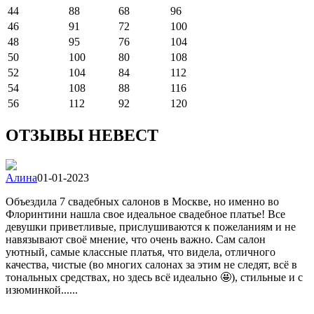
44
88
68
96
46
91
72
100
48
95
76
104
50
100
80
108
52
104
84
112
54
108
88
116
56
112
92
120
ОТЗЫВЫ НЕВЕСТ
Алина
01-01-2023
Объездила 7 свадебных салонов в Москве, но именно во
Флоринтини нашла свое идеальное свадебное платье! Все
девушки приветливые, прислушиваются к пожеланиям и не
навязывают своё мнение, что очень важно. Сам салон
уютный, самые классные платья, что видела, отличного
качества, чистые (во многих салонах за этим не следят, всё в
тональных средствах, но здесь всё идеально 🤩), стильные и с
изюминкой......