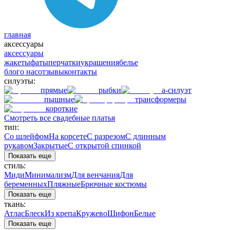
главная
аксессуары
аксессуары
жакеты
фаты
перчатки
украшения
белье
блог
о нас
отзывы
контакты
силуэты:
прямые
рыбки
а-силуэт
пышные
трансформеры
короткие
Смотреть все свадебные платья
тип:
Со шлейфом
На корсете
С разрезом
С длинным
рукавом
Закрытые
С открытой спинкой
Показать еще
стиль:
Миди
Минимализм
Для венчания
Для
беременных
Пляжные
Брючные костюмы
Показать еще
ткань:
Атлас
Блеск
Из крепа
Кружево
Шифон
Белые
Показать еще