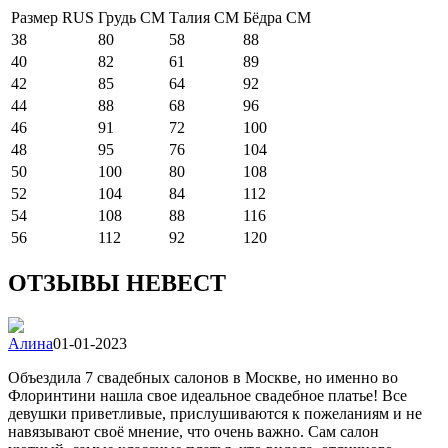
Размер RUS
Грудь СМ
Талия СМ
Бёдра СМ
38
80
58
88
40
82
61
89
42
85
64
92
44
88
68
96
46
91
72
100
48
95
76
104
50
100
80
108
52
104
84
112
54
108
88
116
56
112
92
120
ОТЗЫВЫ НЕВЕСТ
Алина
01-01-2023
Объездила 7 свадебных салонов в Москве, но именно во
Флоринтини нашла свое идеальное свадебное платье! Все
девушки приветливые, прислушиваются к пожеланиям и не
навязывают своё мнение, что очень важно. Сам салон