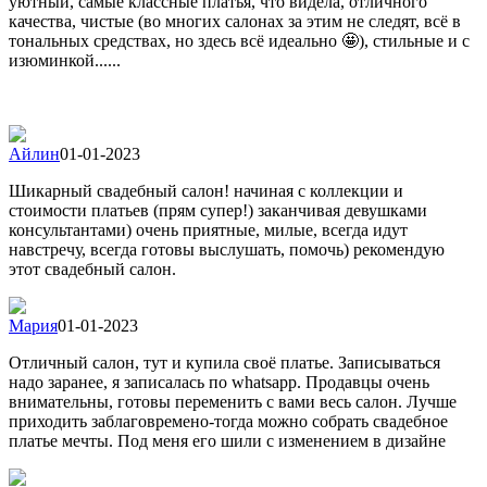
уютный, самые классные платья, что видела, отличного
качества, чистые (во многих салонах за этим не следят, всё в
тональных средствах, но здесь всё идеально 🤩), стильные и с
изюминкой......
Айлин
01-01-2023
Шикарный свадебный салон! начиная с коллекции и
стоимости платьев (прям супер!) заканчивая девушками
консультантами) очень приятные, милые, всегда идут
навстречу, всегда готовы выслушать, помочь) рекомендую
этот свадебный салон.
Мария
01-01-2023
Отличный салон, тут и купила своё платье. Записываться
надо заранее, я записалась по whatsapp. Продавцы очень
внимательны, готовы переменить с вами весь салон. Лучше
приходить заблаговремено-тогда можно собрать свадебное
платье мечты. Под меня его шили с изменением в дизайне