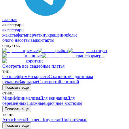
главная
аксессуары
аксессуары
жакеты
фаты
перчатки
украшения
белье
блог
о нас
отзывы
контакты
силуэты:
прямые
рыбки
а-силуэт
пышные
трансформеры
короткие
Смотреть все свадебные платья
тип:
Со шлейфом
На корсете
С разрезом
С длинным
рукавом
Закрытые
С открытой спинкой
Показать еще
стиль:
Миди
Минимализм
Для венчания
Для
беременных
Пляжные
Брючные костюмы
Показать еще
ткань:
Атлас
Блеск
Из крепа
Кружево
Шифон
Белые
Показать еще