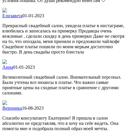
условия пошива. От души рекомендую невестам 🤍
Елизавета
01-01-2023
Прекрасный свадебный салон, увидела платье в инстаграме,
влюбилась и записалась на примерку Продавцы очень
вежливые , сделали скидку в день примерки Даже не смотря
на то, что опоздала, меня приняли и предложили чай/кофе
Свадебное платье пошили по моим меркам достаточно
быстро. В день свадьбы просто блистала
Анна
01-01-2023
Великолепный свадебный салон. Внимательный персонал.
Были учтены все нюансы в платье. Что важно самые
приятные цены на сходные платье в сравнение с другими
салонами.
Вероника
16-08-2023
Спасибо консультанту Екатерине! Я пришла в салон
абсолютно не представляя, что я хочу на себе видеть. Она
помогла мне и подобрала полный образ моей мечты.