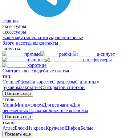
главная
аксессуары
аксессуары
жакеты
фаты
перчатки
украшения
белье
блог
о нас
отзывы
контакты
силуэты:
прямые
рыбки
а-силуэт
пышные
трансформеры
короткие
Смотреть все свадебные платья
тип:
Со шлейфом
На корсете
С разрезом
С длинным
рукавом
Закрытые
С открытой спинкой
Показать еще
стиль:
Миди
Минимализм
Для венчания
Для
беременных
Пляжные
Брючные костюмы
Показать еще
ткань:
Атлас
Блеск
Из крепа
Кружево
Шифон
Белые
Показать еще