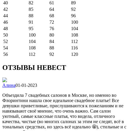
40
82
61
89
42
85
64
92
44
88
68
96
46
91
72
100
48
95
76
104
50
100
80
108
52
104
84
112
54
108
88
116
56
112
92
120
ОТЗЫВЫ НЕВЕСТ
Алина
01-01-2023
Объездила 7 свадебных салонов в Москве, но именно во
Флоринтини нашла свое идеальное свадебное платье! Все
девушки приветливые, прислушиваются к пожеланиям и не
навязывают своё мнение, что очень важно. Сам салон
уютный, самые классные платья, что видела, отличного
качества, чистые (во многих салонах за этим не следят, всё в
тональных средствах, но здесь всё идеально 🤩), стильные и с