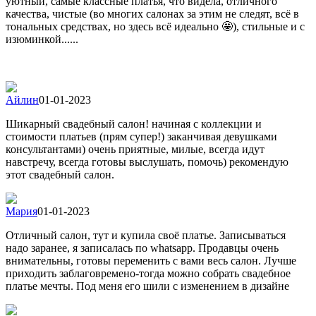
уютный, самые классные платья, что видела, отличного
качества, чистые (во многих салонах за этим не следят, всё в
тональных средствах, но здесь всё идеально 🤩), стильные и с
изюминкой......
Айлин
01-01-2023
Шикарный свадебный салон! начиная с коллекции и
стоимости платьев (прям супер!) заканчивая девушками
консультантами) очень приятные, милые, всегда идут
навстречу, всегда готовы выслушать, помочь) рекомендую
этот свадебный салон.
Мария
01-01-2023
Отличный салон, тут и купила своё платье. Записываться
надо заранее, я записалась по whatsapp. Продавцы очень
внимательны, готовы переменить с вами весь салон. Лучше
приходить заблаговремено-тогда можно собрать свадебное
платье мечты. Под меня его шили с изменением в дизайне