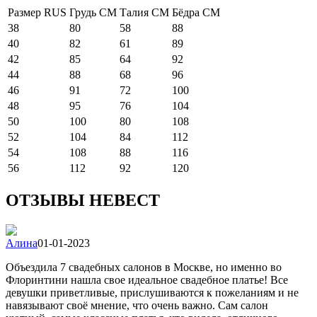
Размер RUS
Грудь СМ
Талия СМ
Бёдра СМ
38
80
58
88
40
82
61
89
42
85
64
92
44
88
68
96
46
91
72
100
48
95
76
104
50
100
80
108
52
104
84
112
54
108
88
116
56
112
92
120
ОТЗЫВЫ НЕВЕСТ
Алина
01-01-2023
Объездила 7 свадебных салонов в Москве, но именно во
Флоринтини нашла свое идеальное свадебное платье! Все
девушки приветливые, прислушиваются к пожеланиям и не
навязывают своё мнение, что очень важно. Сам салон