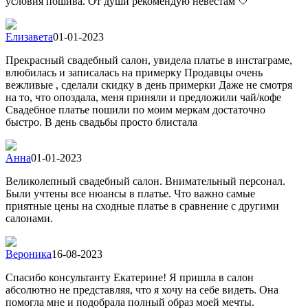
условия пошива. От души рекомендую невестам 🤍
Елизавета
01-01-2023
Прекрасный свадебный салон, увидела платье в инстаграме,
влюбилась и записалась на примерку Продавцы очень
вежливые , сделали скидку в день примерки Даже не смотря
на то, что опоздала, меня приняли и предложили чай/кофе
Свадебное платье пошили по моим меркам достаточно
быстро. В день свадьбы просто блистала
Анна
01-01-2023
Великолепный свадебный салон. Внимательный персонал.
Были учтены все нюансы в платье. Что важно самые
приятные цены на сходные платье в сравнение с другими
салонами.
Вероника
16-08-2023
Спасибо консультанту Екатерине! Я пришла в салон
абсолютно не представляя, что я хочу на себе видеть. Она
помогла мне и подобрала полный образ моей мечты.