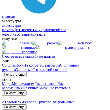
главная
аксессуары
аксессуары
жакеты
фаты
перчатки
украшения
белье
блог
о нас
отзывы
контакты
силуэты:
прямые
рыбки
а-силуэт
пышные
трансформеры
короткие
Смотреть все свадебные платья
тип:
Со шлейфом
На корсете
С разрезом
С длинным
рукавом
Закрытые
С открытой спинкой
Показать еще
стиль:
Миди
Минимализм
Для венчания
Для
беременных
Пляжные
Брючные костюмы
Показать еще
ткань:
Атлас
Блеск
Из крепа
Кружево
Шифон
Белые
Показать еще