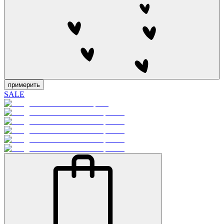
примерить
SALE