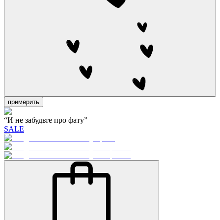
примерить
“И не забудьте про фату”
SALE