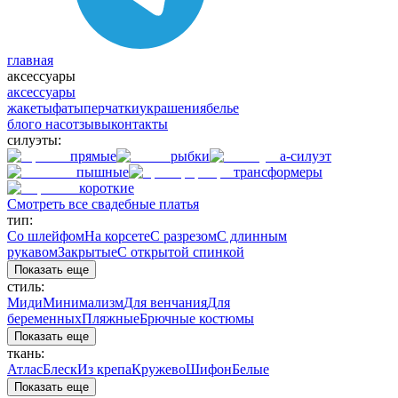
главная
аксессуары
аксессуары
жакеты
фаты
перчатки
украшения
белье
блог
о нас
отзывы
контакты
силуэты:
прямые
рыбки
а-силуэт
пышные
трансформеры
короткие
Смотреть все свадебные платья
тип:
Со шлейфом
На корсете
С разрезом
С длинным
рукавом
Закрытые
С открытой спинкой
Показать еще
стиль:
Миди
Минимализм
Для венчания
Для
беременных
Пляжные
Брючные костюмы
Показать еще
ткань:
Атлас
Блеск
Из крепа
Кружево
Шифон
Белые
Показать еще